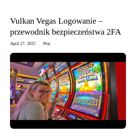
Vulkan Vegas Logowanie –
przewodnik bezpieczeństwa 2FA
April 27, 2025
Blog